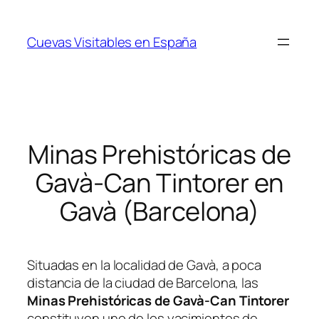
Saltar
al
Cuevas Visitables en España
contenido
Minas Prehistóricas de
Gavà-Can Tintorer en
Gavà (Barcelona)
Situadas en la localidad de Gavà, a poca
distancia de la ciudad de Barcelona, las
Minas Prehistóricas de Gavà-Can Tintorer
constituyen uno de los yacimientos de